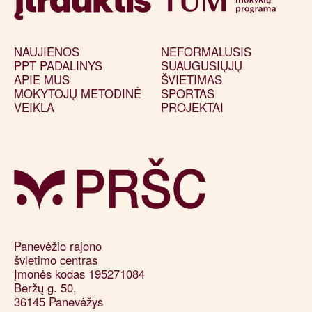
NAUJIENOS
NEFORMALUSIS
PPT PADALINYS
SUAUGUSIŲJŲ
APIE MUS
ŠVIETIMAS
MOKYTOJŲ METODINĖ
SPORTAS
VEIKLA
PROJEKTAI
Panevėžio rajono 

švietimo centras

Įmonės kodas 195271084

Beržų g. 50, 

36145 Panevėžys